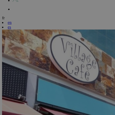
fr
en
es